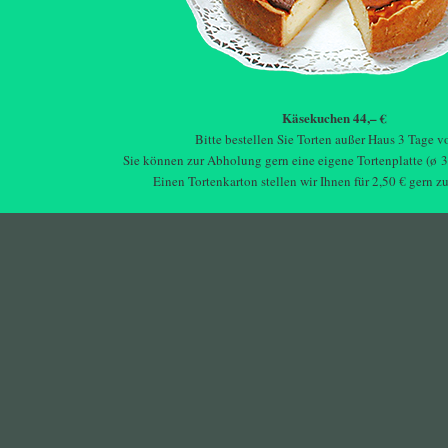
Käsekuchen 44,– €
Bitte bestellen Sie Torten außer Haus 3 Tage vo
Sie können zur Abholung gern eine eigene Tortenplatte (ø 
Einen Tortenkarton stellen wir Ihnen für 2,50 € gern z