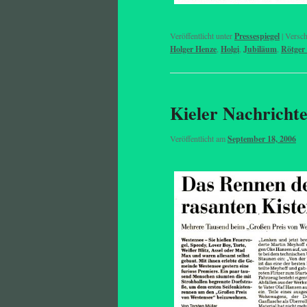
Veröffentlicht unter
Pressespiegel
|
Versch
Holger Henze
,
Holgi
,
Jubiläum
,
Rötger
Kieler Nachricht
Veröffentlicht am
September 18, 2006