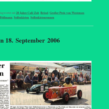
lagwortet mit
20 Jahre Café Zeit
,
Brösel
,
Großer Preis von Westensee
,
 Feldmann
,
Seifenkisten
,
Seifenkistenrennen
en 18. September 2006