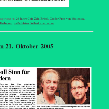
lagwortet mit
20 Jahre Café Zeit
,
Brösel
,
Großer Preis von Westensee
,
 Feldmann
,
Seifenkisten
,
Seifenkistenrennen
en 21. Oktober 2005