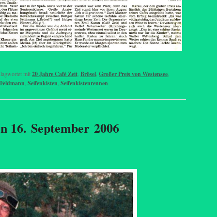
lagwortet mit
20 Jahre Café Zeit
,
Brösel
,
Großer Preis von Westensee
,
 Feldmann
,
Seifenkisten
,
Seifenkistenrennen
en 16. September 2006