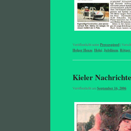
Veröffentlicht unter
Pressespiegel
|
Versch
Holger Henze
,
Holgi
,
Jubiläum
,
Rötger
Kieler Nachricht
Veröffentlicht am
September 16, 2006