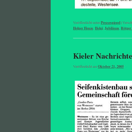
Veröffentlicht unter
Pressespiegel
|
Versch
Holger Henze
,
Holgi
,
Jubiläum
,
Rötger
Kieler Nachricht
Veröffentlicht am
Oktober 21, 2005