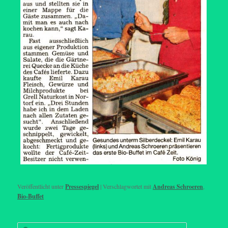
Veröffentlicht unter
Pressespiegel
|
Verschlagwortet mit
Andreas Schroeren
,
Bio-Buffet
S